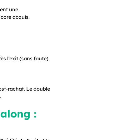
ient une
core acquis.
 l’exit (sans faute).
ost-rachat. Le double
.
along :