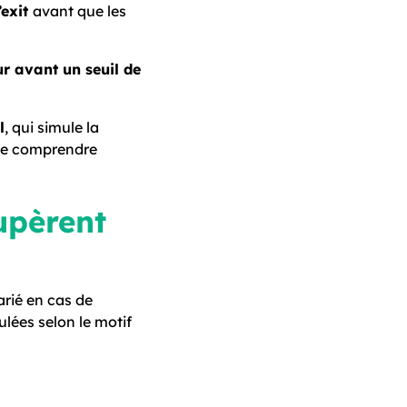
’exit
avant que les
r avant un seuil de
l
, qui simule la
 de comprendre
cupèrent
arié en cas de
ulées selon le motif