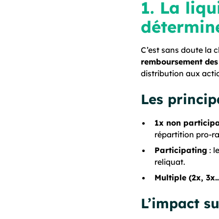
1. La liqu
détermine
C’est sans doute la c
remboursement des 
distribution aux acti
Les princip
1x non particip
répartition pro-ra
Participating
: l
reliquat.
Multiple (2x, 3x
L’impact su