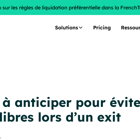
sur les règles de liquidation préférentielle dans la French
Solutions
Pricing
Ressou
à anticiper pour évite
ibres lors d’un exit
6