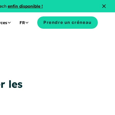
Tech
enfin disponible !
Prendre un créneau
rces
FR
r les