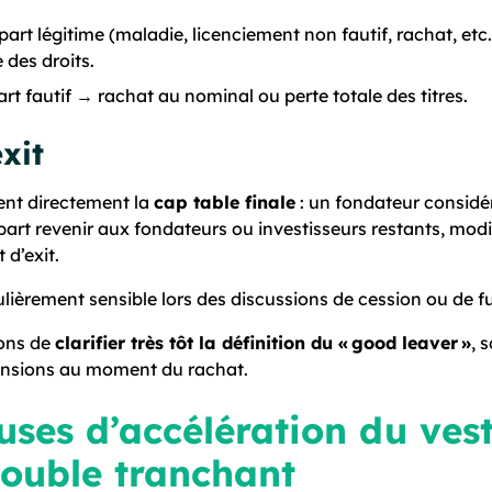
part légitime (maladie, licenciement non fautif, rachat, et
e des droits.
art fautif → rachat au nominal ou perte totale des titres.
xit
ent directement la
cap table finale
: un fondateur consid
 part revenir aux fondateurs ou investisseurs restants, modif
 d’exit.
ulièrement sensible lors des discussions de cession ou de f
ons de
clarifier très tôt la définition du « good leaver »
, 
tensions au moment du rachat.
auses d’accélération du vest
double tranchant