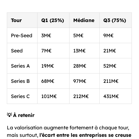
Tour
Q1 (25%)
Médiane
Q3 (75%)
Pre-Seed
3M€
5M€
9M€
Seed
7M€
13M€
21M€
Series A
19M€
28M€
52M€
Series B
68M€
97M€
211M€
Series C
101M€
212M€
431M€
💡
À retenir
La valorisation augmente fortement à chaque tour,
mais surtout,
l’écart entre les entreprises se creuse